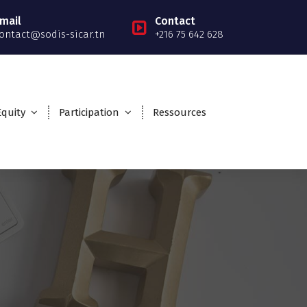
mail
Contact
ontact@sodis-sicar.tn
+216 75 642 628
Equity
Participation
Ressources