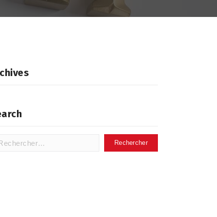
chives
earch
hercher :