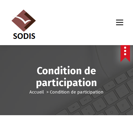
A
l
l
e
r
a
u
c
o
n
Condition de
t
e
participation
n
u
Accueil
>
Condition de participation